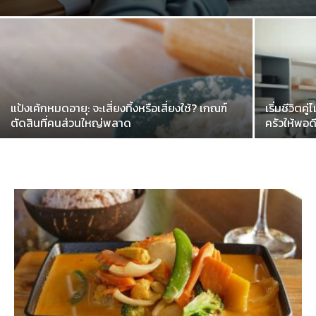
แป้งเค้กหมดอายุ: จะเสี่ยงทิ้งหรือเสี่ยงใช้? เกณฑ์
เริ่มชีวิตคู
ตัดสินที่คนส่วนใหญ่พลาด
ครัวให้พอด