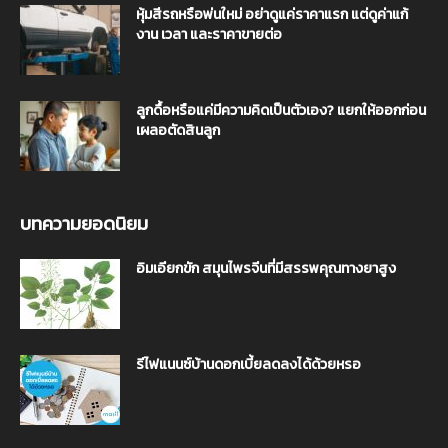
หุ้มสีรถหรือพ่นใหม่ อย่าดูแค่ราคาแรก แต่ดูค่าแก้
งาน เวลา และราคาขายต่อ
ลูกดื้อหรือแค่มีความคิดเป็นตัวเอง? แยกให้ออกก่อน
เผลอตัดสินลูก
บทความยอดนิยม
อิมเอียกขัก สมุนไพรจีนที่มีสรรพคุณทางยาสูง
รีไฟแนนซ์บ้านดอกเบี้ยลดลงได้ด้วยหรอ