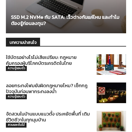
SSD M.2 NVMe กับ SATA: เร็วต่างกันแค่ไหน และทำไม
ต้องรู้ก่อนลงทุน?
บทความน่าสนใจ
ใช้บัตรอย่างไรไม่เสียเปรียบ: กฎหมาย
คุ้มครองผู้บริโภคบัตรเครดิตในไทย
ความรู้รอบตัว
ลอยกระทงโฟมยังผิดกฎหมายไหม? เช็กกฎ
ปัจจุบันก่อนพากระทงลงน้ำ
ความรู้รอบตัว
จัดสวนในบ้านแบบแนวตั้ง ประหยัดพื้นที่ เติม
ชีวิตชีวาในทุกมุมบ้าน
สวนและต้นไม้