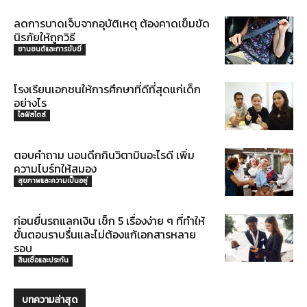
ลดการบาดเจ็บจากอุบัติเหตุ ต้องคาดเข็มขัด
นิรภัยให้ถูกวิธี
ยานยนต์และการขับขี่
โรงเรียนเอกชนให้การศึกษาที่ดีที่สุดแก่เด็ก
อย่างไร
ไลฟ์สไตล์
ตอบคำถาม นอนดึกกินวิตามินอะไรดี เพิ่ม
ความไบร์ทให้สมอง
สุขภาพและความเป็นอยู่
ก่อนยื่นรถแลกเงิน เช็ก 5 เรื่องง่าย ๆ ที่ทำให้
ขั้นตอนราบรื่นและไม่ต้องแก้เอกสารหลาย
รอบ
สินเชื่อและประกัน
บทความล่าสุด