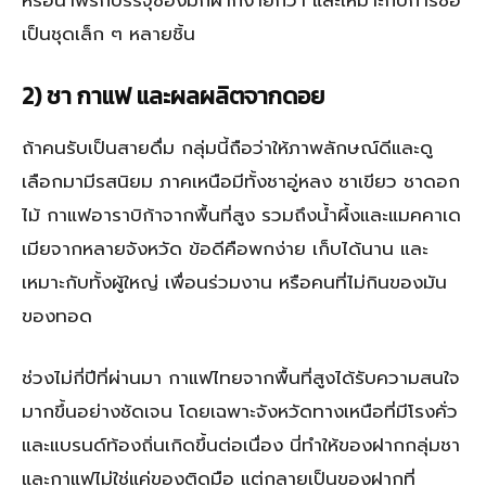
หรือน้ำพริกบรรจุซองมักฝากง่ายกว่า และเหมาะกับการซื้อ
เป็นชุดเล็ก ๆ หลายชิ้น
2) ชา กาแฟ และผลผลิตจากดอย
ถ้าคนรับเป็นสายดื่ม กลุ่มนี้ถือว่าให้ภาพลักษณ์ดีและดู
เลือกมามีรสนิยม ภาคเหนือมีทั้งชาอู่หลง ชาเขียว ชาดอก
ไม้ กาแฟอาราบิก้าจากพื้นที่สูง รวมถึงน้ำผึ้งและแมคคาเด
เมียจากหลายจังหวัด ข้อดีคือพกง่าย เก็บได้นาน และ
เหมาะกับทั้งผู้ใหญ่ เพื่อนร่วมงาน หรือคนที่ไม่กินของมัน
ของทอด
ช่วงไม่กี่ปีที่ผ่านมา กาแฟไทยจากพื้นที่สูงได้รับความสนใจ
มากขึ้นอย่างชัดเจน โดยเฉพาะจังหวัดทางเหนือที่มีโรงคั่ว
และแบรนด์ท้องถิ่นเกิดขึ้นต่อเนื่อง นี่ทำให้ของฝากกลุ่มชา
และกาแฟไม่ใช่แค่ของติดมือ แต่กลายเป็นของฝากที่