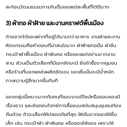
สะท้อนวัฒนธรรมการกินดื่มของแต่ละพื้นที่ได้ดีมาก
3) ผ้าทอ ผ้าฝ้าย และงานคราฟต์พื้นเมือง
ถ้าอยากได้ของฝากที่อยู่ได้นานกว่าอาหาร งานผ้าและงาน
หัตถกรรมคือคำตอบที่น่าสนใจมาก ผ้าฝ้ายทอมือ ผ้าซิ่น
กระเป๋าผ้าพื้นเมือง ผ้าพันคอ หรือของแต่งบ้านจากงาน
สาน ล้วนเป็นตัวเลือกที่มีเอกลักษณ์ ยิ่งถ้าซื้อจากชุมชน
หรือร้านที่บอกแหล่งผลิตชัดเจน ของชิ้นนั้นจะมีน้ำหนัก
ทางความรู้สึกมากขึ้นทันที
ของกลุ่มนี้เหมาะมากกับคนที่ชอบงานดีไซน์หรือชอบของมี
เรื่องราว และยังตอบโจทย์การซื้อแบบสนับสนุนชุมชนท้อง
ถิ่นด้วย ถ้าจะเลือกให้ปลอดภัยที่สุด ให้เริ่มจากของใช้ชิ้น
เล็ก เช่น กระเป๋าผ้า ผ้าพันคอ หรือซองใส่ของ เพราะใช้