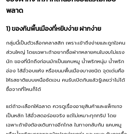
พลาด
1) ของกินพื้นเมืองที่หยิบง่าย ฝากง่าย
กลุ่มนี้เป็นตัวเลือกคลาสสิก เพราะเข้าถึงง่ายและถูกใจคน
ส่วนใหญ่ โดยเฉพาะถ้าอยากซื้อฝากหลายคนในงบไม่แรง
นัก ของที่นึกถึงก่อนมักเป็นแคบหมู น้ำพริกหนุ่ม น้ำพริก
อ่อง ไส้อั่วอบแห้ง หรือขนมพื้นเมืองบางชนิด จุดเด่นคือ
ให้รสชาติแบบเหนือชัดเจน คนรับเปิดกินแล้วรู้เลยว่าไม่ได้
ซื้อจากที่ไหนก็ได้
แต่ถ้าจะเลือกให้ฉลาด ควรดูเรื่องอายุสินค้าและแพ็กเกจ
เป็นหลัก ไส้อั่วสดอร่อยจริง แต่ไม่เหมาะทุกทริป โดย
เฉพาะถ้ายังต้องเดินทางอีกไกล ในทางกลับกัน แคบหมู