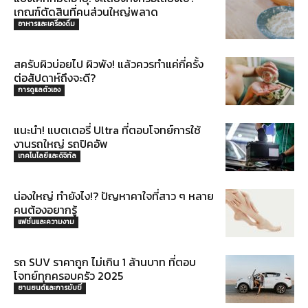
เกณฑ์ตัดสินที่คนส่วนใหญ่พลาด
อาหารและเครื่องดื่ม
สครับผิวบ่อยไป ผิวพัง! แล้วควรทำแค่กี่ครั้ง
ต่อสัปดาห์ถึงจะดี?
การดูแลตัวเอง
แนะนำ! แบตเตอรี่ Ultra ที่ตอบโจทย์การใช้
งานรถใหญ่ รถปิคอัพ
เทคโนโลยีและดิจิทัล
น่องใหญ่ ทำยังไง!? ปัญหาคาใจที่สาว ๆ หลาย
คนต้องอยากรู้
แฟชั่นและความงาม
รถ SUV ราคาถูก ไม่เกิน 1 ล้านบาท ที่ตอบ
โจทย์ทุกครอบครัว 2025
ยานยนต์และการขับขี่