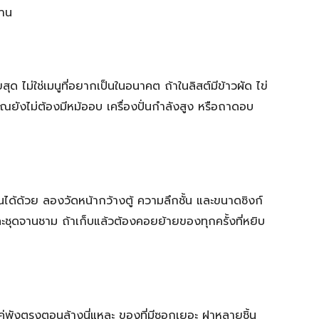
้าน
ุด ไม่ใช่เมนูที่อยากเป็นในอนาคต ถ้าในลิสต์มีข้าวผัด ไข่
ณยังไม่ต้องมีหม้ออบ เครื่องปั่นกำลังสูง หรือถาดอบ
บ้านได้ด้วย ลองวัดหน้ากว้างตู้ ความลึกชั้น และขนาดซิงก์
ละชุดจานชาม ถ้าเก็บแล้วต้องคอยย้ายของทุกครั้งที่หยิบ
พังตรงตอนล้างนี่แหละ ของที่มีซอกเยอะ ฝาหลายชิ้น