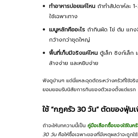
ทำอาหารบ่อยแค่ไหน
ถ้าทำสัปดาห์ละ 1-
ใช้เฉพาะทาง
เมนูหลักคืออะไร
ถ้ากินผัด ไข่ ต้ม แกง
กว้างกว่าชุดใหญ่
พื้นที่เก็บมีจริงแค่ไหน
ตู้เล็ก ซิงก์เล็
ล้างง่าย และหยิบง่าย
ฟังดูบ้านๆ แต่นี่แหละจุดตัดระหว่างครัวที่ใช้จร
ยอมยอมรับนิสัยการกินของตัวเองตั้งแต่แรก
ใช้ “กฎครัว 30 วัน” ตัดของฟุ่
ถ้าจะให้บทความนี้เป็น
คู่มือเลือกซื้อของใช้ในคร
30 วัน
คือให้ซื้อเฉพาะของที่มีเหตุผลว่าจะถู