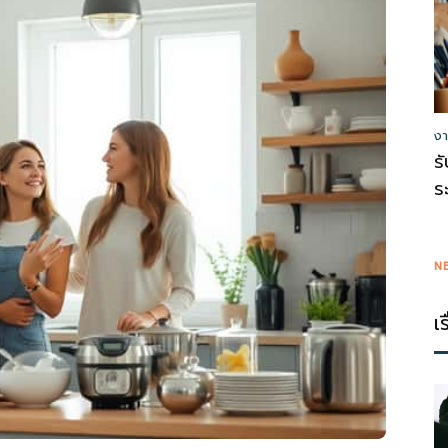
งา
ร
ร
N
เ