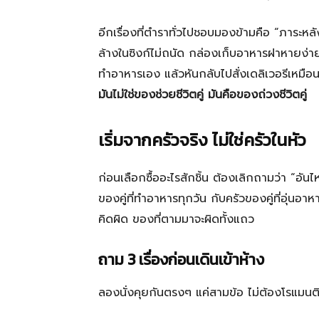
อีกเรื่องที่ตำราทั่วไปชอบมองข้ามคือ “ภาระห
ล้างในซิงก์ไม่ถนัด กล่องเก็บอาหารฝาหายง่าย 
ทำอาหารเอง แล้วหันกลับไปสั่งเดลิเวอรีเหมือ
มันไม่ใช่ของช่วยชีวิตคู่ มันคือของถ่วงชีวิตคู่
เริ่มจากครัวจริง ไม่ใช่ครัวในหัว
ก่อนเลือกซื้ออะไรสักชิ้น ต้องเลิกถามว่า “อันไห
ของคู่ที่ทำอาหารทุกวัน กับครัวของคู่ที่อุ่
คิดผิด ของที่ตามมาจะผิดทั้งแถว
ถาม 3 เรื่องก่อนเดินเข้าห้าง
ลองนั่งคุยกันตรงๆ แค่สามข้อ ไม่ต้องโรแมน