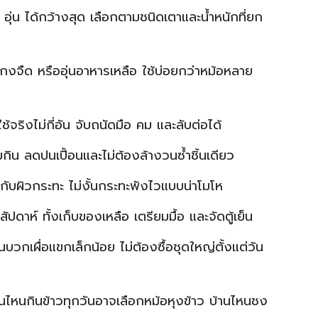
อุ่น ได้กว้างสุด เลือกตามชนิดเตาและน้ำหนักที่ยก
 แกงจืด หรืออุ่นอาหารเหลือ ใช้บ่อยกว่าหม้อหลาย
ใช้จริงไม่กี่อัน จับถนัดมือ คม และลับต่อได้
น ลดปนเปื้อนและไม่ต้องล้างวนซ้ำชิ้นเดียว
้ากับผิวกระทะ ไม่งั้นกระทะพังไวแบบน่าโมโห
สัปดาห์ ทั้งเก็บของเหลือ เตรียมมื้อ และจัดตู้เย็น
วกเผื่อแขกเล็กน้อย ไม่ต้องซื้อชุดใหญ่ตั้งแต่วัน
นไหนกินข้าวทุกวันอาจเลือกหม้อหุงข้าว บ้านไหนชง