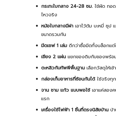
กระทะใบกลาง 24-28 ซม.
ใช้ผัด ทอด 
ไหวจริง
หม้อใบกลางมีฝา
เอาไว้ต้ม บะหมี่ ซุป
ขนาดรวมกัน
มีดเชฟ 1 เล่ม
ดีกว่าซื้อมีดทั้งบล็อกแต่
เขียง 2 แผ่น
แยกของดิบกับของพร้อมกิ
ตะหลิวกับทัพพีพื้นฐาน
เลือกวัสดุให้เข
กล่องเก็บอาหารที่ซ้อนกันได้
ใช้จริงทุก
จาน ชาม แก้ว แบบพอใช้
เอาแค่สองคนบ
แรก
เครื่องใช้ไฟฟ้า 1 ชิ้นที่ตรงนิสัยบ้าน
บ้า