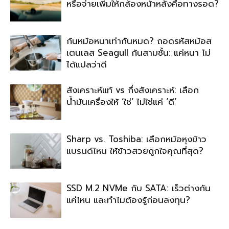
หรือจ่ายเพิ่มให้กล้องหน้าหลังคือทางรอด?
ก้นหม้อหนาเท่ากันหมด? ถอดรหัสหม้อส
เตนเลส Seagull ก้นสามชั้น: แค่หนา ไม่
ได้แปลว่าดี
สังเคราะห์แท้ vs กึ่งสังเคราะห์: เลือก
น้ำมันเครื่องให้ ‘ใช่’ ไม่ใช่แค่ ‘ดี’
Sharp vs. Toshiba: เลือกหม้อหุงข้าว
แบรนด์ไหน ให้ข้าวสวยถูกใจคุณที่สุด?
SSD M.2 NVMe กับ SATA: เร็วต่างกัน
แค่ไหน และทำไมต้องรู้ก่อนลงทุน?