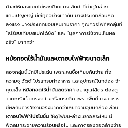
ถ้าจะให้มองแบบไม่หลงป้ายแดง สินค้าที่น่าดูในช่วง
แคมเปญใหญ่ไม่ใช่ทุกอย่างเท่ากัน บางประเภทส่วนลด
ลงแรง บางประเภทชอบเล่นเกมราคา คุณควรโฟกัสกลุ่มที่
“เปรียบเทียบสเปกได้ชัด” และ “มูลค่าการใช้งานเห็นผล
จริง” มากกว่า
หม้อทอดไร้น้ำมันและเตาอบไฟฟ้าขนาดเล็ก
สองกลุ่มนี้มักมีโปรเด่น เพราะคนซื้อเทียบกันง่าย ทั้ง
ความจุ วัตต์ โปรแกรมทำอาหาร และอุปกรณ์ในกล่อง ถ้า
คุณเล็ง
หม้อทอดไร้น้ำมันลดราคา
อย่าดูแค่ลิตร ต้องดู
ว่าตะกร้าเป็นทรงกว้างหรือทรงลึก เพราะพื้นที่วางอาหาร
มีผลกับการใช้งานจริงมากกว่าเลขความจุบนกล่อง ส่วน
เตาอบไฟฟ้าโปรโมชั่น
ให้ดูไฟบน-ล่างแยกอิสระไหม มี
พัดลมกระจายความร้อนหรือไม่ และถาดรองถอดล้างง่าย