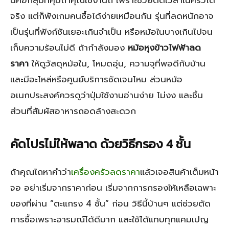
นี่คือกลุ่มที่คุ้มถ้าคุณใช้งานถี่ เพราะช่วยตัดเวลาในครัวได้
จริง แต่ก็พังเกมคนซื้อได้ง่ายเหมือนกัน รุ่นที่ลดหนักอาจ
เป็นรุ่นที่ฟังก์ชันเยอะเกินจำเป็น หรือหม้อในบางเกินไปจน
เก็บความร้อนไม่ดี ถ้ากำลังมอง
หม้อหุงข้าวไฟฟ้าลด
ราคา
ให้ดูวัสดุหม้อใน, โหมดอุ่น, ความจุที่พอดีกับบ้าน
และมีอะไหล่หรือศูนย์บริการชัดเจนไหม ส่วนหม้อ
อเนกประสงค์ควรดูว่าปุ่มใช้งานอ่านง่าย ไม่งง และชิ้น
ส่วนที่สัมผัสอาหารถอดล้างสะดวก
คัดโปรไม่ให้พลาด ด้วยวิธีกรอง 4 ชั้น
ถ้าคุณไถหาคำว่า
เครื่องครัวลดราคา
แล้วเจอสินค้าเต็มหน้า
จอ อย่าเริ่มจากราคาก่อน เริ่มจากการกรองให้เหลือเฉพาะ
ของที่ผ่าน “ตะแกรง 4 ชั้น” ก่อน วิธีนี้บ้านๆ แต่ช่วยตัด
การซื้อเพราะอารมณ์ได้ดีมาก และใช้ได้แทบทุกแคมเปญ