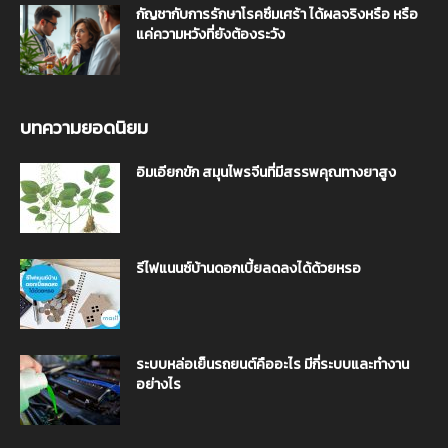
กัญชากับการรักษาโรคซึมเศร้า ได้ผลจริงหรือ หรือ
แค่ความหวังที่ยังต้องระวัง
บทความยอดนิยม
อิมเอียกขัก สมุนไพรจีนที่มีสรรพคุณทางยาสูง
รีไฟแนนซ์บ้านดอกเบี้ยลดลงได้ด้วยหรอ
ระบบหล่อเย็นรถยนต์คืออะไร มีกี่ระบบและทำงาน
อย่างไร