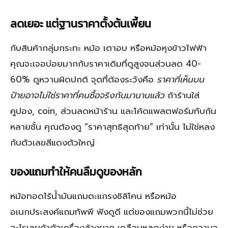
ลดเยอะ แต่ฐานราคาตั้งต้นเพี้ยน
กับสินค้ากลุ่มกระทะ หม้อ เตาอบ หรือหม้อหุงข้าวไฟฟ้า
คุณจะเจอบ่อยมากกับราคาเดิมที่ดูสูงจนส่วนลด 40-
60% ดูหวานผิดปกติ จุดที่ต้องระวังคือ
ราคาที่เห็นบน
ป้ายอาจไม่ใช่ราคาที่คนซื้อจริงกันมานานแล้ว
ถ้าร้านใส่
คูปอง, coin, ส่วนลดหน้าร้าน และโค้ดแพลตฟอร์มทับกัน
หลายชั้น คุณต้องดู “ราคาสุทธิสุดท้าย” เท่านั้น ไม่ใช่หลง
กับตัวเลขสีแดงตัวใหญ่
ของแถมทำให้คนลืมดูของหลัก
หม้อทอดไร้น้ำมันแถมตะแกรงซิลิโคน หรือหม้อ
อเนกประสงค์แถมทัพพี ฟังดูดี แต่ของแถมพวกนี้ไม่ช่วย
อะไรเลยถ้าตัวเครื่องล้างยาก เคลือบหลุดง่าย หรือความจุ