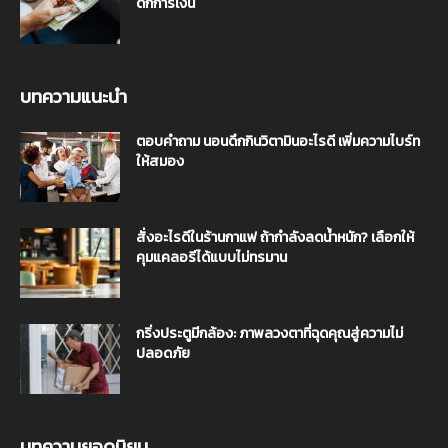
ดักการเงิน
บทความแนะนำ
ตอบคำถาม นอนดึกกินวิตามินอะไรดี เพิ่มความไบร์ท
ให้สมอง
สั่งอะไรดีในร้านกาแฟ ถ้ากำลังลดน้ำหนัก? เลือกให้
คุมแคลอรีได้แบบไม่ทรมาน
กริ่งประตูมีกล้อง: ภาพลวงตาที่ฉุดคุณสู่ความไม่
ปลอดภัย
บทความยอดนิยม