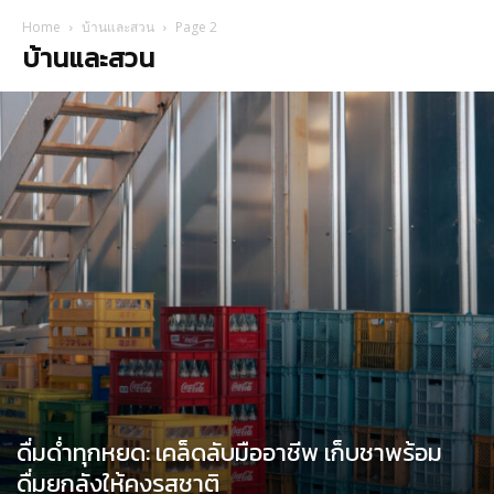
Home
บ้านและสวน
Page 2
บ้านและสวน
ดื่มด่ำทุกหยด: เคล็ดลับมืออาชีพ เก็บชาพร้อม
ดื่มยกลังให้คงรสชาติ