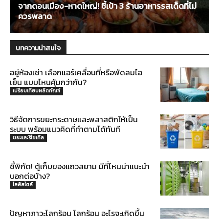
จากดอนเมือง-หาดใหญ่! ชี้เป้า 3 ร้านอาหารรสเด็ดที่ไม่
ควรพลาด
บทความน่าสนใจ
อยู่ห้องเช่า เลือกแอร์เคลื่อนที่หรือพัดลมไอ
เย็น แบบไหนคุ้มกว่ากัน?
เปรียบเทียบผลิตภัณฑ์
วิธีจัดการขยะกระดาษและพลาสติกให้เป็น
ระบบ พร้อมแนวคิดที่ทำตามได้ทันที
ขยะและรีไซเคิล
ชี้พิกัด! ตู้เก็บของแถวสยาม มีที่ไหนน่าแนะนำ
บอกต่อบ้าง?
ไลฟ์สไตล์
ปัญหาภาวะโลกร้อน โลกร้อน อะไรจะเกิดขึ้น