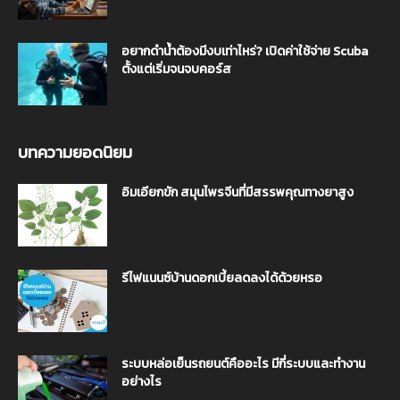
อยากดำน้ำต้องมีงบเท่าไหร่? เปิดค่าใช้จ่าย Scuba
ตั้งแต่เริ่มจนจบคอร์ส
บทความยอดนิยม
อิมเอียกขัก สมุนไพรจีนที่มีสรรพคุณทางยาสูง
รีไฟแนนซ์บ้านดอกเบี้ยลดลงได้ด้วยหรอ
ระบบหล่อเย็นรถยนต์คืออะไร มีกี่ระบบและทำงาน
อย่างไร