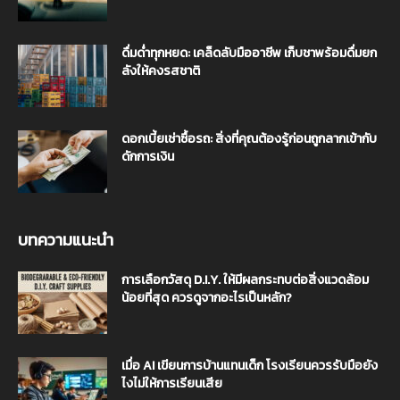
ดื่มด่ำทุกหยด: เคล็ดลับมืออาชีพ เก็บชาพร้อมดื่มยก
ลังให้คงรสชาติ
ดอกเบี้ยเช่าซื้อรถ: สิ่งที่คุณต้องรู้ก่อนถูกลากเข้ากับ
ดักการเงิน
บทความแนะนำ
การเลือกวัสดุ D.I.Y. ให้มีผลกระทบต่อสิ่งแวดล้อม
น้อยที่สุด ควรดูจากอะไรเป็นหลัก?
เมื่อ AI เขียนการบ้านแทนเด็ก โรงเรียนควรรับมือยัง
ไงไม่ให้การเรียนเสีย