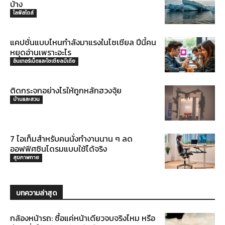
บ้าง
ไลฟ์สไตล์
แคปชั่นแบบไหนกำลังมาแรงในโซเชียล ปีนี้คน
หยุดอ่านเพราะอะไร
อินเทอร์เน็ตและโซเชียลมีเดีย
ติดกระจกอย่างไรให้ถูกหลักฮวงจุ้ย
บ้านและสวน
7 ไอเท็มสำหรับคนนั่งทำงานนาน ๆ ลด
ออฟฟิศซินโดรมแบบใช้ได้จริง
สุขภาพกาย
บทความล่าสุด
กล้องหน้ารถ: ซื้อแค่หน้าเดียวจบจริงไหม หรือ