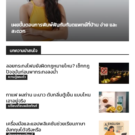
เผยขั้นตอนการพิมพ์ฟันกับทันตแพทย์ที่บ้าน ง่าย และ
สะดวก
บทความน่าสนใจ
ลอยกระทงโฟมยังผิดกฎหมายไหม? เช็กกฎ
ปัจจุบันก่อนพากระทงลงน้ำ
ความรู้รอบตัว
กาแฟ ผงถ่าน มะนาว ดับกลิ่นตู้เย็น แบบไหน
เอาอยู่จริง
เปรียบเทียบผลิตภัณฑ์
เครื่องมือและแอปพลิเคชันช่วยเรียนภาษา
อังกฤษได้จริงหรือ
ทักษะและการเรียนรู้