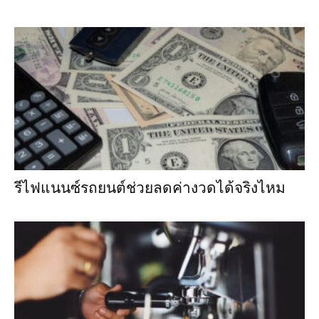
รีไฟแนนซ์รถยนต์ช่วยลดค่างวดได้จริงไหม