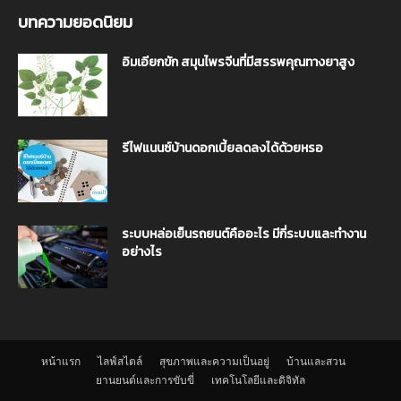
บทความยอดนิยม
อิมเอียกขัก สมุนไพรจีนที่มีสรรพคุณทางยาสูง
รีไฟแนนซ์บ้านดอกเบี้ยลดลงได้ด้วยหรอ
ระบบหล่อเย็นรถยนต์คืออะไร มีกี่ระบบและทำงาน
อย่างไร
หน้าแรก
ไลฟ์สไตล์
สุขภาพและความเป็นอยู่
บ้านและสวน
ยานยนต์และการขับขี่
เทคโนโลยีและดิจิทัล