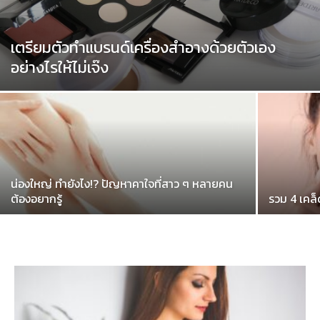
เตรียมตัวทำแบรนด์เครื่องสำอางด้วยตัวเอง
อย่างไรให้ไม่เจ๊ง
น่องใหญ่ ทำยังไง!? ปัญหาคาใจที่สาว ๆ หลายคน
ต้องอยากรู้
รวม 4 เคล็