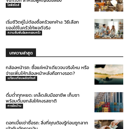
Vuitton สำหรับผู้หญิงมือสอง
ไลฟ์สไตล์
เริ่มชีวิตคู่ไม่ต้องซื้อครัวยกห้าง: วิธีเลือก
ของใช้ในครัวให้พอดีจริง
ความสัมพันธ์และครอบครัว
บทความล่าสุด
กล้องหน้ารถ: ซื้อแค่หน้าเดียวจบจริงไหม หรือ
จ่ายเพิ่มให้กล้องหน้าหลังคือทางรอด?
เปรียบเทียบผลิตภัณฑ์
ดื่มด่ำทุกหยด: เคล็ดลับมืออาชีพ เก็บชา
พร้อมดื่มยกลังให้คงรสชาติ
การจัดบ้าน
ดอกเบี้ยเช่าซื้อรถ: สิ่งที่คุณต้องรู้ก่อนถูกลาก
เข้ากับดักการเงิน