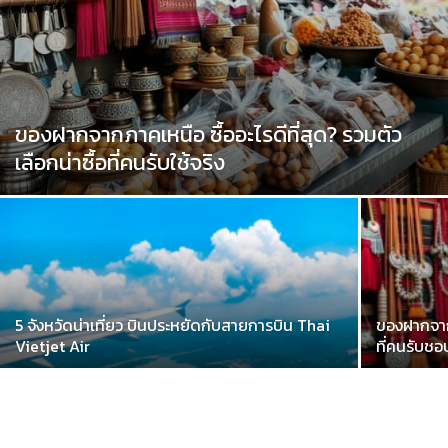
ของฝากจากภาคเหนือ ซื้ออะไรดีที่สุด? รวมตัว
เลือกน่าซื้อที่คนรับใช้จริง
5 จังหวัดน่าเที่ยว บินประหยัดกับสายการบิน Thai
ของฝากจากภ
Vietjet Air
ที่คนรับชอ