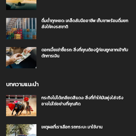
ดื่มด่ำทุกหยด: เคล็ดลับมืออาชีพ เก็บชาพร้อมดื่มยก
ลังให้คงรสชาติ
ดอกเบี้ยเช่าซื้อรถ: สิ่งที่คุณต้องรู้ก่อนถูกลากเข้ากับ
ดักการเงิน
บทความแนะนำ
กระทิงไม่ได้เกลียดสีแดง: สิ่งที่ทำให้มันพุ่งใส่จริง
อาจไม่ใช่อย่างที่คุณคิด
เหตุผลที่เราเลือก รถกระบะ มาใช้งาน