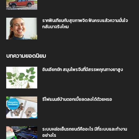
รากฟันเทียมกับสุขภาพจิต ฟันครบแล้วความมั่นใจ
กลับมาจริงไหม
บทความยอดนิยม
อิมเอียกขัก สมุนไพรจีนที่มีสรรพคุณทางยาสูง
รีไฟแนนซ์บ้านดอกเบี้ยลดลงได้ด้วยหรอ
ระบบหล่อเย็นรถยนต์คืออะไร มีกี่ระบบและทำงาน
อย่างไร