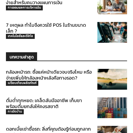
ง่ายสำหรับคนวางแผนการเงิน
การออมและการบริหารเงิน
7 เหตุผล ทำไมจึงควรใช้ POS ในร้านขนาด
เล็ก ?
เทคโนโลยีและดิจิทัล
บทความล่าสุด
กล้องหน้ารถ: ซื้อแค่หน้าเดียวจบจริงไหม หรือ
จ่ายเพิ่มให้กล้องหน้าหลังคือทางรอด?
เปรียบเทียบผลิตภัณฑ์
ดื่มด่ำทุกหยด: เคล็ดลับมืออาชีพ เก็บชา
พร้อมดื่มยกลังให้คงรสชาติ
การจัดบ้าน
ดอกเบี้ยเช่าซื้อรถ: สิ่งที่คุณต้องรู้ก่อนถูกลาก