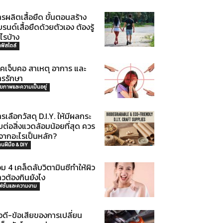
รผลิตเสื้อยืด ขั้นตอนสร้าง
รนด์เสื้อยืดด้วยตัวเอง ต้องรู้
ไรบ้าง
ลฟ์สไตล์
รคเจ็บคอ สาเหตุ อาการ และ
ารรักษา
ุขภาพและความเป็นอยู่
รเลือกวัสดุ D.I.Y. ให้มีผลกระ
ต่อสิ่งแวดล้อมน้อยที่สุด ควร
ูจากอะไรเป็นหลัก?
านฝีมือ & DIY
ม 4 เคล็ดลับวิตามินซีทำให้ผิว
วต้องกินยังไง
ฟชั่นและความงาม
อดี-ข้อเสียของการเปลี่ยน