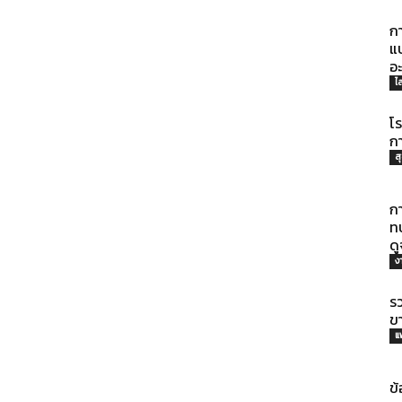
กา
แบ
อะ
ไ
โ
ก
ส
กา
ทบ
ด
ง
รว
ขา
แ
ข้