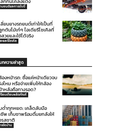
หล็กกันโคลงแต่ง
านยนต์และการขับขี่
ลี่ยนยางรถยนต์เก่าให้เป็นที่
ูกต้นไม้เก๋ๆ ไอเดียรีไซเคิลที่
้งสวยและใช้ได้จริง
ยะและรีไซเคิล
บทความล่าสุด
้องหน้ารถ: ซื้อแค่หน้าเดียวจบ
ิงไหม หรือจ่ายเพิ่มให้กล้อง
น้าหลังคือทางรอด?
ปรียบเทียบผลิตภัณฑ์
่มด่ำทุกหยด: เคล็ดลับมือ
ชีพ เก็บชาพร้อมดื่มยกลังให้
งรสชาติ
ารจัดบ้าน